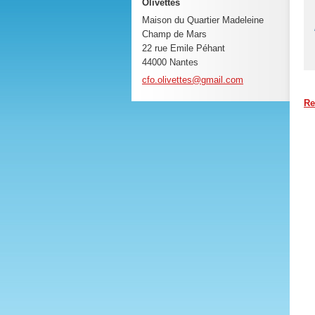
Olivettes
Maison du Quartier Madeleine
Champ de Mars
22 rue Emile Péhant
44000 Nantes
cfo.oliv
ettes@gm
ail.com
Re