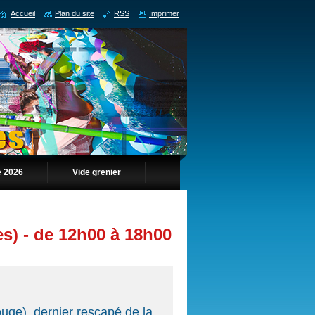
Accueil
Plan du site
RSS
Imprimer
 2026
Vide grenier
) - de 12h00 à 18h00
uge), dernier rescapé de la