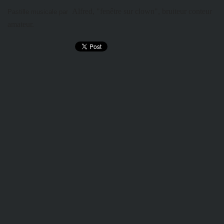
Alfred, "fenêtre sur clown", bruiteur conteur
Pastille musicale par
amateur.