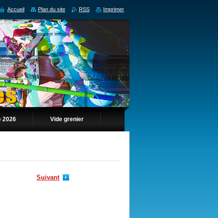
Accueil
Plan du site
RSS
Imprimer
 2026
Vide grenier
Suivant