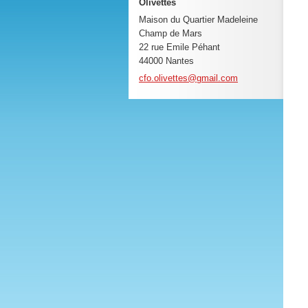
Olivettes
Maison du Quartier Madeleine
Champ de Mars
22 rue Emile Péhant
44000 Nantes
cfo.oliv
ettes@gm
ail.com