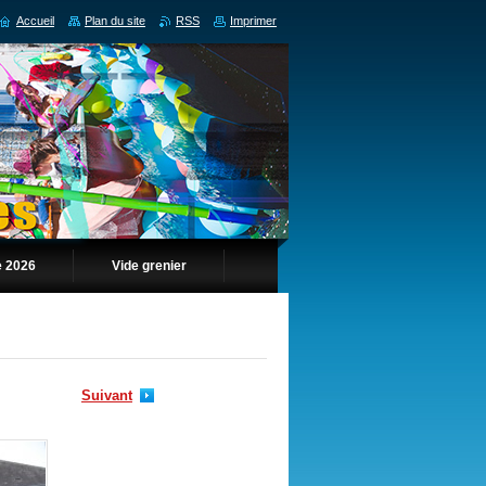
Accueil
Plan du site
RSS
Imprimer
 2026
Vide grenier
Suivant