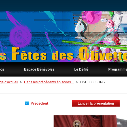
tos
Espace Bénévoles
Le Défilé
Programme
ge d'accueil
>
Dans les précédents épisodes ...
>
DSC_0035.JPG
Précédent
Lancer la présentation