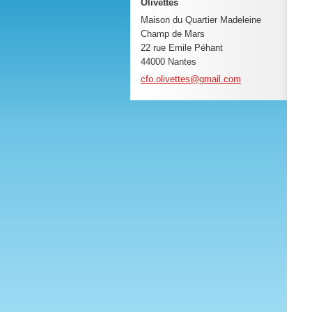
Olivettes
Maison du Quartier Madeleine
Champ de Mars
22 rue Emile Péhant
44000 Nantes
cfo.oliv
ettes@gm
ail.com