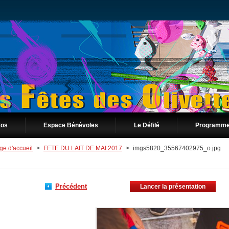
tos
Espace Bénévoles
Le Défilé
Programme
ge d'accueil
>
FETE DU LAIT DE MAI 2017
>
imgs5820_35567402975_o.jpg
Précédent
Lancer la présentation