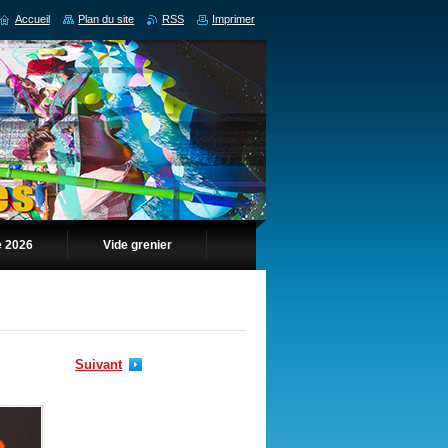
Accueil
Plan du site
RSS
Imprimer
 2026
Vide grenier
Suivant