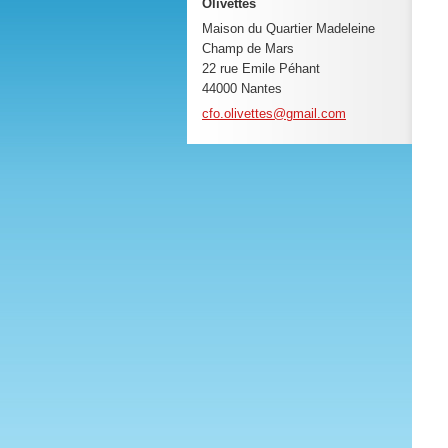
Olivettes
Maison du Quartier Madeleine
Champ de Mars
22 rue Emile Péhant
44000 Nantes
cfo.oliv
ettes@gm
ail.com